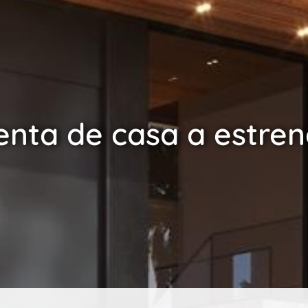
enta de casa a estren
enta de casa a estren